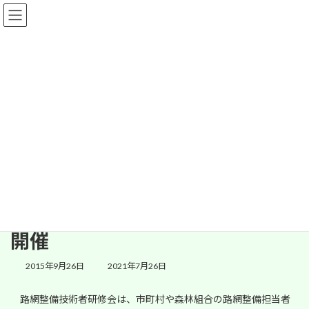
コ
ナ
ン
ビ
テ
ゲ
ン
ー
ツ
シ
へ
ョ
情報
ス
ン
キ
に
ッ
移
プ
動
HOME
情報
林道通信
平成2７年度 路網整備技術者研修会（第3回ワークショップ）の開催
平成2７年度 路網整備技術者研
修会（第3回ワークショップ）の
開催
最
2015年9月26日
2021年7月26日
終
更
路網整備技術者研修会は、市町村や森林組合の路網整備担当者
新