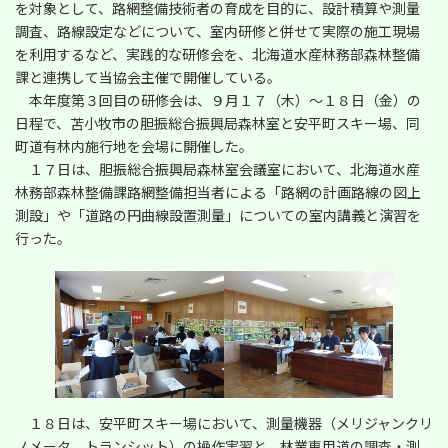
を対象として、路網整備技術者の育成を目的に、設計積算や測量
日
時
調査、路線設定などについて、室内研修と併せて実際の施工現場
:
を利用するなど、実践的な研修会を、北海道水産林務部森林整備
課と連携して当協会主催で開催している。
本年度第３回目の研修会は、９月１７（木）～１８日（金）の
日程で、苫小牧市の胆振総合振興局森林室と安平町スキー場、同
町道有林内施行地を会場に開催した。
１７日は、胆振総合振興局森林室会議室において、北海道水産
林務部森林整備課路網整備担当者による「路網の計画路線の図上
測設」や「道路の円曲線設置測量」についての室内講義と演習を
行った。
１８日は、安平町スキー場において、測量機器（メリジャンクリ
ノメータ、トランシット）の操作実習と、林業専用道の調査・測