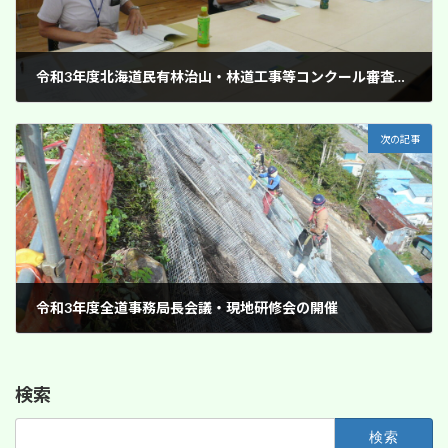
令和3年度北海道民有林治山・林道工事等コンクール審査結果
2021年9月14日
次の記事
令和3年度全道事務局長会議・現地研修会の開催
2021年10月4日
検索
検
索: