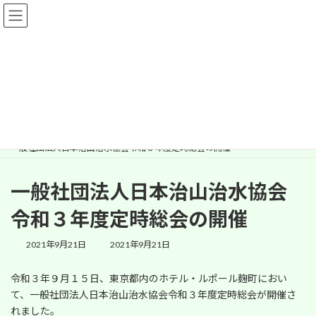
コ
ナ
ン
ビ
テ
ゲ
ン
ー
ツ
シ
へ
ョ
情報
ス
ン
キ
に
ッ
移
プ
動
HOME
情報
協会だより
一般社団法人日本治山治水協会令和３年度定時総会の開催
一般社団法人日本治山治水協会
令和３年度定時総会の開催
最
2021年9月21日
2021年9月21日
終
更
令和３年９月１５日、東京都内のホテル・ルポール麹町におい
新
て、一般社団法人日本治山治水協会令和３年度定時総会が開催さ
日
時
れました。