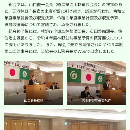
:
総会では、山口俊一会長（徳島県治山林道協会長）の挨拶のあ
と、天羽林野庁長官の来賓祝辞に引き続き、議事が行われ、令和２
年度事業報告及び収支決算、令和３年度事業計画及び収支予算、
役員改選等について審議され、承認されました。
総会終了後には、林野庁小坂森林整備部長、石田整備課長、佐
伯治山課長から、令和４年度林野公共事業予算の概算要求につい
て説明がありました。 また、総会に先立ち開催された令和３年度
第二回理事会には、当協会の若狹会長がWebで出席しました。
山口会長挨拶
天羽林野庁長官祝辞