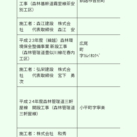
釧路市音別町
クー
工事（森林基幹道霧里線茶安
ルへ
別工区）
推薦
施工者：森江建設 株式会
社 代表取締役 森江 安
平成２3年度（繰越）森林環
広尾
北海
境保全整備事業 新設工事
町
道知
（森林管理道豊似川線花春内
字ｶﾑｲｵﾛｸﾍﾞ
事賞
工区）
施工者：弘栄建設 株式会
社 代表取締役 宮下 勇
次
北海
道治
平成２4年度森林管理道三軒
山林
屋線 開設工事（森林管理道
小平町字寧楽
道協
三軒屋線）
会長
賞
施工者：株式会社 和秀