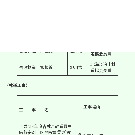
審
工事場
工 事 名
査結果
所
全国コンクー
普通林道 蘭越磯谷線
寿都町
ルへ推薦
北海道治山林
普通林道 栄豊線
乙部町
道協会長賞
北海道治山林
普通林道 富幌線
旭川市
道協会長賞
（林道工事）
工事場所
審査
工 事 名
結果
全国
平成２4年度森林基幹道霧里
コン
線茶安別工区開設事業 新設