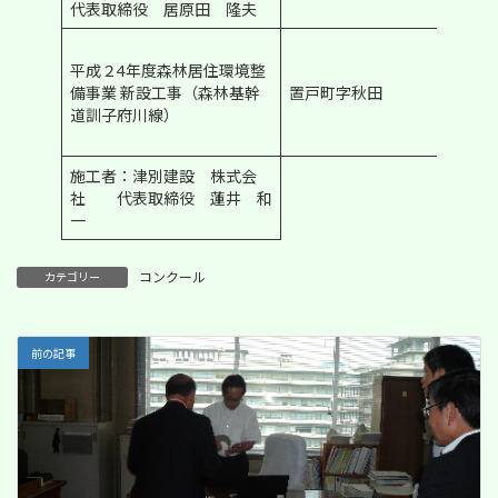
代表取締役 居原田 隆夫
北海
平成２4年度森林居住環境整
道治
備事業 新設工事（森林基幹
置戸町字秋田
山林
道訓子府川線）
道協
会賞
施工者：津別建設 株式会
社 代表取締役 蓮井 和
一
コンクール
カテゴリー
前の記事