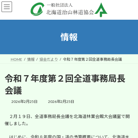
コ
ナ
ン
ビ
テ
ゲ
ン
ー
ツ
シ
へ
ョ
情報
ス
ン
キ
に
ッ
移
プ
動
HOME
情報
協会だより
令和７年度第２回全道事務局長会議
令和７年度第２回全道事務局長
会議
最
2026年2月25日
2026年2月25日
終
更
２月１９日、全道事務局長会議を北海道林業会館大会議室で開
新
催しました。
日
時
:
はじめに、令和８年度の国・道の予算概要について、北海道水