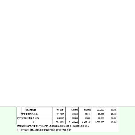
いて施工する治山施設について、革新的な低コスト工法の実証事
業や魚類の移動に配慮した既存施設の改良工法、在来種を用いた
緑化等の流域生態系保全に資する新工法の実証事業により、国土
保全効果及び生物多様性保全を確立する最適な治山対策手法を開
発し、効果的・効率的な治山事業の推進に資する。