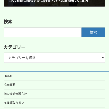
1977有珠山噴火と治山対策・パネル展開催のご案内
2009年7月20日
検索
検
索:
カテゴリー
カ
テ
ゴ
リ
ー
HOME
協会概要
個人情報保護方針
標識類取り扱い