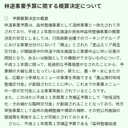
林道事業予算に関する概算決定について
○ 予算概算決定の概要
林道事業予算は、森林整備事業として造林事業と一体化されて示
されており、平成２２年度の北海道の民有林森林整備事業の概算
決定の状況としましては、行政刷新会議でのワーキンググループ
における事業仕分けにおいて「廃止」とされた「里山エリア再生
交付金」が開設途中の林道や排水施設など事業中止に伴い災害の
誘因となり、あるいは施設としての機能ができないものについて、
平成２２年度に限って、経過的な予算措置がなされたことから、予
算額の大幅な減となっているほか、新たに、農・林・水にまたが
る、広範かつ多様なメニューの事業を実施できる「農山漁村地域
整備交付金」が創設されたことに伴い、これまでの事業メニュー
の一部が交付金による事業実施とされているところです。
また、このほかに平成２１年度第２次補正予算として「地域活性
化・きめ細かな臨時交付金」が創設されることとなっており、地方
単独事業として森林の路網整備や橋梁の補修、その他公共施設の
建設等を実施することが可能とされております。
さらに、平成２１年度第１次補正予算である「森林整備加速