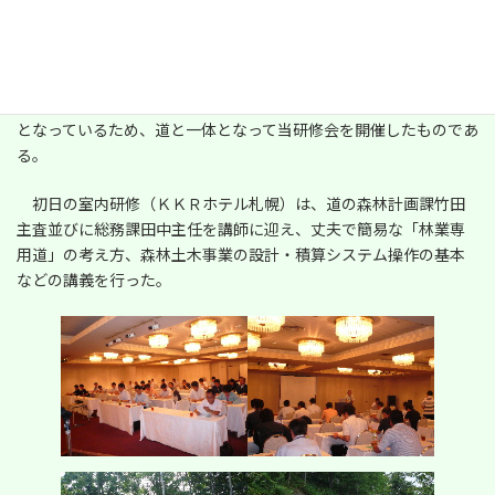
7月26(木)、27日(金)の二日間、道水産林務部の協力を受け、当
新
協会主催による標記研修会を開催した。
日
時
国、道は「森林・林業再生プラン」の実現に向けて、路網整備
:
を強力に推進することとしているが、市町村の実務担当者が少な
く、路網整備の拡充を進めていく上で技術者の養成が大きな課題
となっているため、道と一体となって当研修会を開催したものであ
る。
初日の室内研修（ＫＫＲホテル札幌）は、道の森林計画課竹田
主査並びに総務課田中主任を講師に迎え、丈夫で簡易な「林業専
用道」の考え方、森林土木事業の設計・積算システム操作の基本
などの講義を行った。