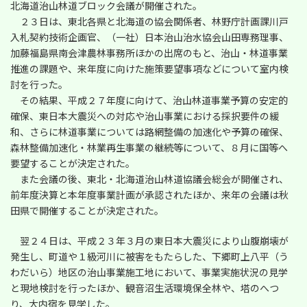
北海道治山林道ブロック会議が開催された。
日
時
２３日は、東北各県と北海道の協会関係者、林野庁計画課川戸
:
入札契約技術企画官、（一社）日本治山治水協会山田専務理事、
加藤福島県南会津農林事務所ほかの出席のもと、治山・林道事業
推進の課題や、来年度に向けた施策要望事項などについて室内検
討を行った。
その結果、平成２７年度に向けて、治山林道事業予算の安定的
確保、東日本大震災への対応や治山事業における採択要件の緩
和、さらに林道事業については路網整備の加速化や予算の確保、
森林整備加速化・林業再生事業の継続等について、８月に国等へ
要望することが決定された。
また会議の後、東北・北海道治山林道協議会総会が開催され、
前年度決算と本年度事業計画が承認されたほか、来年の会議は秋
田県で開催することが決定された。
翌２４日は、平成２３年３月の東日本大震災により山腹崩壊が
発生し、町道や１級河川に被害をもたらした、下郷町上八平（う
わだいら）地区の治山事業施工地において、事業実施状況の見学
と現地検討を行ったほか、観音沼生活環境保全林や、塔のへつ
り、大内宿を見学した。