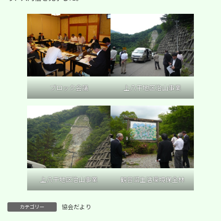
ブロック会議
上八平地区治山事業
上八平地区治山事業
観音沼生活環境保全林
協会だより
カテゴリー