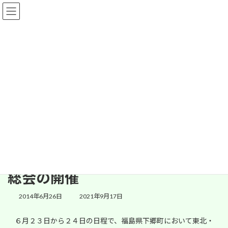
コ
ナ
ン
ビ
テ
ゲ
ン
ー
ツ
シ
へ
ョ
情報
ス
ン
キ
に
ッ
移
プ
動
HOME
情報
協会だより
平成２６年度東北・北海道治山林道ブロック会議並びに協議会総会の開催
平成２６年度東北・北海道治山
林道ブロック会議並びに協議会
総会の開催
最
2014年6月26日
2021年9月17日
終
更
６月２３日から２４日の日程で、福島県下郷町において東北・
新